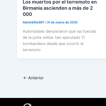
Los muertos por el terremoto en
Birmania ascienden a más de 2
000
AdminElite997
/
31 de marzo de 2025
Autoridades denunciaron que las fuerzas
de la junta militar han ejecutado 11
bombardeos desde que ocurrió el
terremoto
←
Anterior