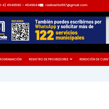
3-4) 4546590 – 4546644
radioelite997@gmail.com
ROGRAMACIÓN
REGISTRO DE PROVEEDORES
RENDICIÓN DE CUEN