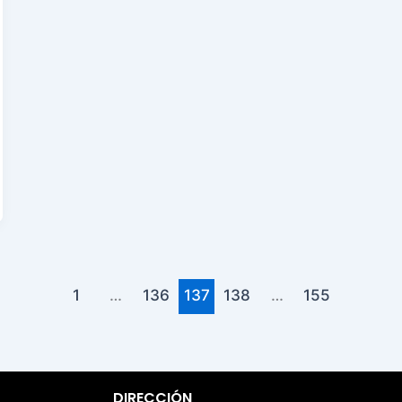
1
…
136
137
138
…
155
DIRECCIÓN