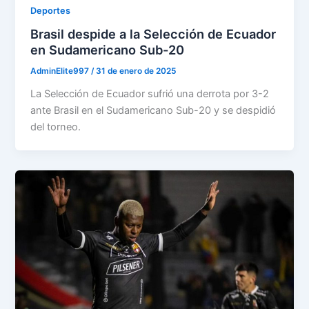
Deportes
Brasil despide a la Selección de Ecuador
en Sudamericano Sub-20
AdminElite997
/
31 de enero de 2025
La Selección de Ecuador sufrió una derrota por 3-2
ante Brasil en el Sudamericano Sub-20 y se despidió
del torneo.