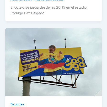
El cotejo se juega desde las 20:15 en el estadio
Rodrigo Paz Delgado.
Deportes