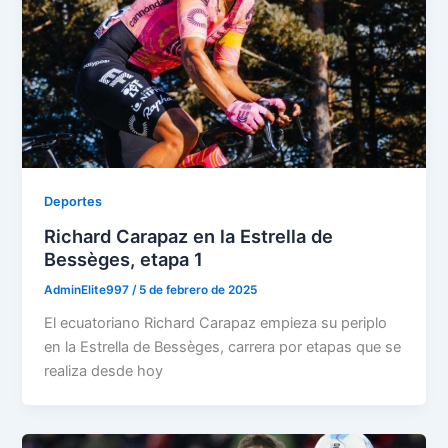
Deportes
Richard Carapaz en la Estrella de
Bessèges, etapa 1
AdminElite997
/
5 de febrero de 2025
El ecuatoriano Richard Carapaz empieza su periplo
en la Estrella de Bessèges, carrera por etapas que se
realiza desde hoy