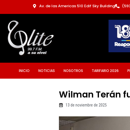
Ir
Av. de las Americas 510 Edif Sky Building
(59
al
contenido
INICIO
NOTICIAS
NOSOTROS
TARIFARIO 2026
P
Wilman Terán fu
13 de noviembre de 2025