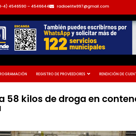
3-4) 4546590 – 4546644
radioelite997@gmail.com
ROGRAMACIÓN
REGISTRO DE PROVEEDORES
RENDICIÓN DE CUEN
a 58 kilos de droga en conte
a