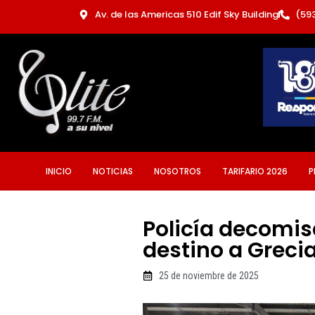
Ir
Av. de las Americas 510 Edif Sky Building
(59
al
contenido
INICIO
NOTICIAS
NOSOTROS
TARIFARIO 2026
P
Policía decomis
destino a Greci
25 de noviembre de 2025