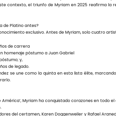
ste contexto, el triunfo de Myriam en 2025 reafirma la 
a de Platino antes?
onocimiento exclusivo. Antes de Myriam, solo cuatro artist
 años de carrera
a un homenaje póstumo a Juan Gabriel
póstumo; y,
años de legado.
dez se une como la quinta en esta lista élite, marcand
rarlo.
e América’, Myriam ha conquistado corazones en todo el 
.
dores del certamen, Karen Doggenweiler y Rafael Araned