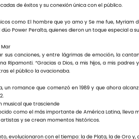
cadas de éxitos y su conexión única con el público.
lásicos como El hombre que yo amo y Se me fue, Myria
 el dúo Power Peralta, quienes dieron un toque especial a s
l Mar
r sus canciones, y entre lágrimas de emoción, la cantan
 Ripamonti. “Gracias a Dios, a mis hijos, a mis padres 
as el público la ovacionaba.
ña, un romance que comenzó en 1989 y que ahora alcanz
2.
ión musical que trasciende
onocido como el más importante de América Latina, lleva 
artistas y se crean momentos históricos.
o, evolucionaron con el tiempo: la de Plata, la de Oro y, d