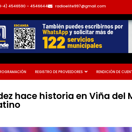
3-4) 4546590 – 4546644
radioelite997@gmail.com
ROGRAMACIÓN
REGISTRO DE PROVEEDORES
RENDICIÓN DE CUEN
z hace historia en Viña del 
atino