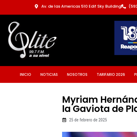
Ir
Av. de las Americas 510 Edif Sky Building
(59
al
contenido
INICIO
NOTICIAS
NOSOTROS
TARIFARIO 2026
P
Myriam Hernánde
la Gaviota de Pl
25 de febrero de 2025