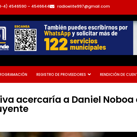
3-4) 4546590 – 4546644
radioelite997@gmail.com
ROGRAMACIÓN
REGISTRO DE PROVEEDORES
RENDICIÓN DE CUEN
tiva acercaría a Daniel Nobo
uyente