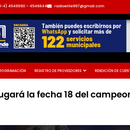
3-4) 4546590 – 4546644
radioelite997@gmail.com
ROGRAMACIÓN
REGISTRO DE PROVEEDORES
RENDICIÓN DE CUEN
 jugará la fecha 18 del campe