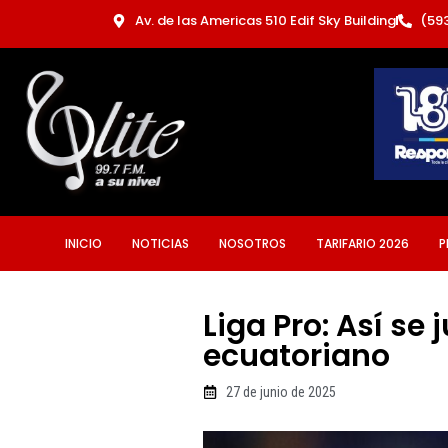
Ir
Av. de las Americas 510 Edif Sky Building
(59
al
contenido
INICIO
NOTICIAS
NOSOTROS
TARIFARIO 2026
P
Liga Pro: Así se
ecuatoriano
27 de junio de 2025