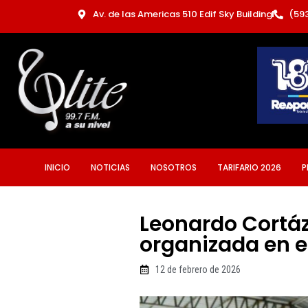
Ir
Av. de las Americas 510 Edif Sky Building
(59
al
contenido
INICIO
NOTICIAS
NOSOTROS
TARIFARIO 2026
P
Leonardo Cortáz
organizada en e
12 de febrero de 2026