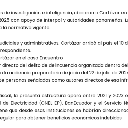
ores de investigación e inteligencia, ubicaron a Cortázar
2025 con apoyo de Interpol y autoridades panameñas. Lue
a la normativa vigente.
diciales y administrativas, Cortázar arribó al país el 10
rrespondiente.
rtázar en el caso Encuentro
r directo del delito de delincuencia organizada dentro d
 audiencia preparatoria de juicio del 22 de julio de 2024, 
iete personas señaladas como autores directos de esa inf
iscal, la presunta estructura operó entre 2021 y 2023 e
 de Electricidad (CNEL EP), BanEcuador y el Servicio N
iene que desde esas instituciones se habrían direcciona
regular para obtener beneficios económicos indebidos.