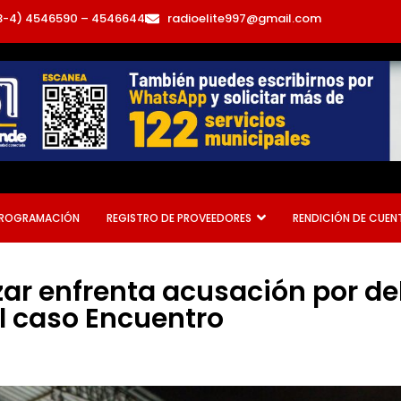
3-4) 4546590 – 4546644
radioelite997@gmail.com
ROGRAMACIÓN
REGISTRO DE PROVEEDORES
RENDICIÓN DE CUEN
ar enfrenta acusación por de
l caso Encuentro