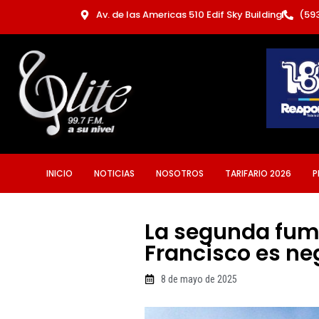
Ir
Av. de las Americas 510 Edif Sky Building
(59
al
contenido
INICIO
NOTICIAS
NOSOTROS
TARIFARIO 2026
P
La segunda fuma
Francisco es ne
8 de mayo de 2025