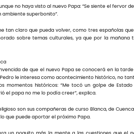
unque no haya visto al nuevo Papa: “Se siente el fervor de
n ambiente superbonito”.
ne tan claro que pueda volver, como tres españolas que 
orado sobre temas culturales, ya que por la mañana ti
nca
nvencida de que el nuevo Papa se conocerá en la tarde 
Pedro le interesa como acontecimiento histórico, no tanto
s momentos históricos: “Me tocó un golpe de Estado en
ó el papa no me lo podía creer”, explica.
eligioso son sus compañeras de curso Blanca, de Cuenca,
 lo que puede aportar el próximo Papa.
ra un poquito más la mente a las cuestiones que el pa