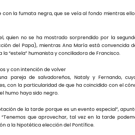
e con la fumata negra, que se veía al fondo mientras ell
el, quien no se ha mostrado sorprendido por la segun
cción del Papa), mientras Ana María está convencida d
a la “estela” humanista y conciliadora de Francisco.
os y con intención de volver
na pareja de salvadoreños, Nataly y Fernando, cuyo 
 con la particularidad de que ha coincidido con el cónc
el humo haya sido negro.
ación de la tarde porque es un evento especial”, apunta
: “Tenemos que aprovechar, tal vez en la tarde podemo
ón a la hipotética elección del Pontífice.