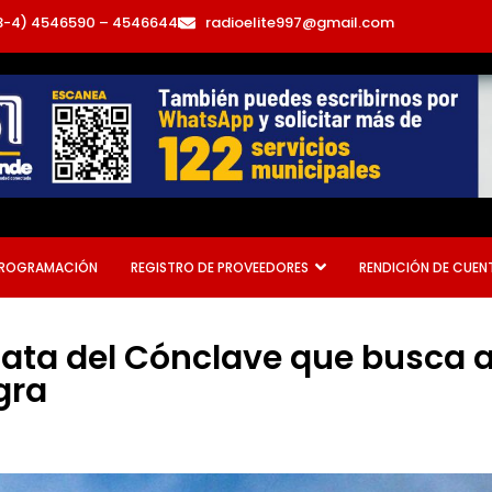
3-4) 4546590 – 4546644
radioelite997@gmail.com
ROGRAMACIÓN
REGISTRO DE PROVEEDORES
RENDICIÓN DE CUEN
ta del Cónclave que busca a
gra