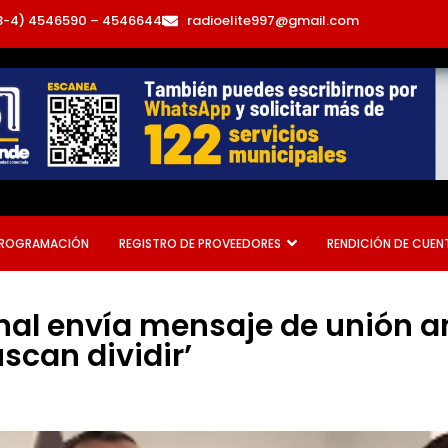
3-4) 4546590 – 4546644
radioelite997@gmail.com
ROGRAMACIÓN
REGISTRO DE PROVEEDORES
RENDICIÓN DE CUEN
onal envía mensaje de unión a
scan dividir’