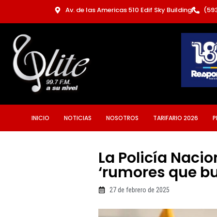
Ir
Av. de las Americas 510 Edif Sky Building
(59
al
contenido
INICIO
NOTICIAS
NOSOTROS
TARIFARIO 2026
P
La Policía Naci
‘rumores que bu
27 de febrero de 2025