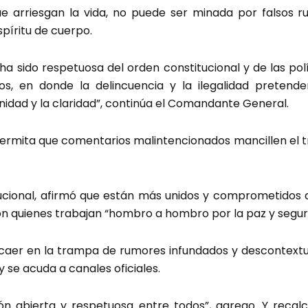
ue arriesgan la vida, no puede ser minada por falsos 
spíritu de cuerpo.
ha sido respetuosa del orden constitucional y de las polí
s, en donde la delincuencia y la ilegalidad pretend
idad y la claridad”, continúa el Comandante General.
permita que comentarios malintencionados mancillen el t
ucional, afirmó que están más unidos y comprometidos q
n quienes trabajan “hombro a hombro por la paz y seguri
o caer en la trampa de rumores infundados y descontextu
y se acuda a canales oficiales.
 abierta y respetuosa entre todos”, agrego. Y recalc