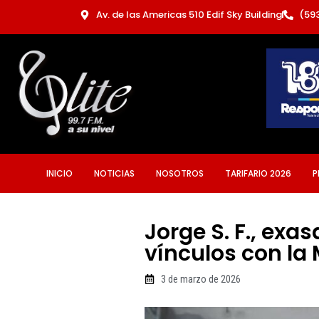
Ir
Av. de las Americas 510 Edif Sky Building
(59
al
contenido
INICIO
NOTICIAS
NOSOTROS
TARIFARIO 2026
P
Jorge S. F., exa
vínculos con la
3 de marzo de 2026