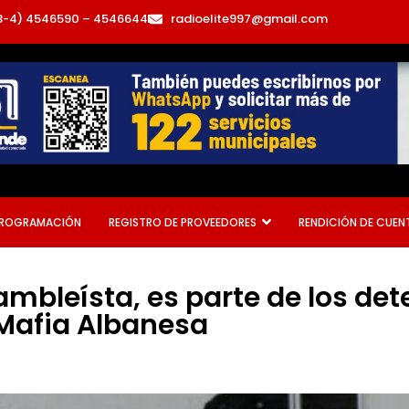
3-4) 4546590 – 4546644
radioelite997@gmail.com
ROGRAMACIÓN
REGISTRO DE PROVEEDORES
RENDICIÓN DE CUEN
sambleísta, es parte de los de
 Mafia Albanesa