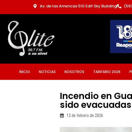
Ir
Av. de las Americas 510 Edif Sky Building
(59
al
contenido
INICIO
NOTICIAS
NOSOTROS
TARIFARIO 2026
P
Incendio en Gua
sido evacuadas
12 de febrero de 2026