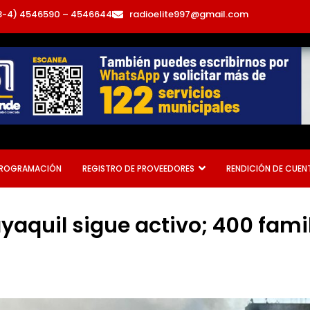
3-4) 4546590 – 4546644
radioelite997@gmail.com
ROGRAMACIÓN
REGISTRO DE PROVEEDORES
RENDICIÓN DE CUEN
yaquil sigue activo; 400 fami