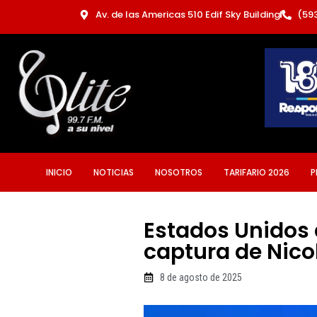
Ir
Av. de las Americas 510 Edif Sky Building
(59
al
contenido
INICIO
NOTICIAS
NOSOTROS
TARIFARIO 2026
P
Estados Unidos 
captura de Nic
8 de agosto de 2025