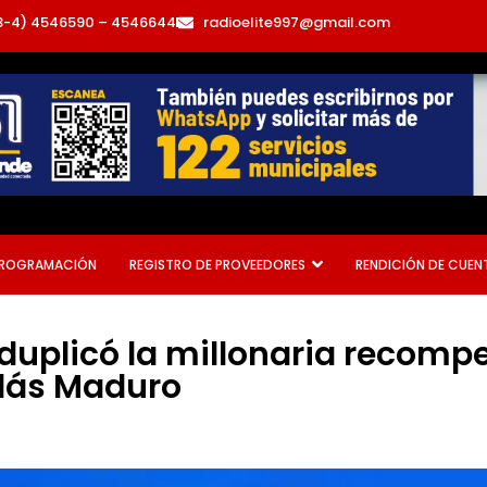
3-4) 4546590 – 4546644
radioelite997@gmail.com
ROGRAMACIÓN
REGISTRO DE PROVEEDORES
RENDICIÓN DE CUEN
duplicó la millonaria recomp
olás Maduro