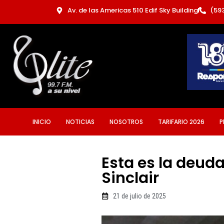
Ir
Av. de las Americas 510 Edif Sky Building
(59
al
contenido
INICIO
NOTICIAS
NOSOTROS
TARIFARIO 2026
P
Esta es la deud
Sinclair
21 de julio de 2025