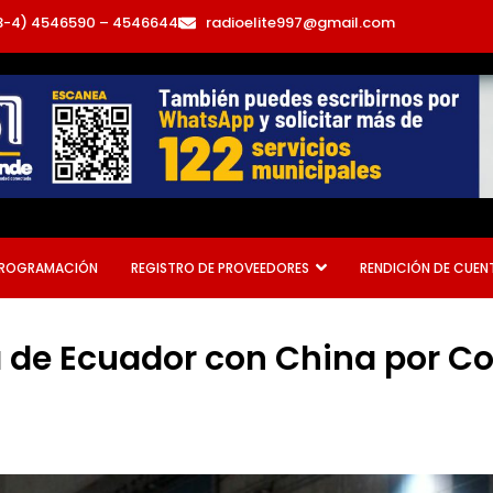
3-4) 4546590 – 4546644
radioelite997@gmail.com
ROGRAMACIÓN
REGISTRO DE PROVEEDORES
RENDICIÓN DE CUEN
a de Ecuador con China por C