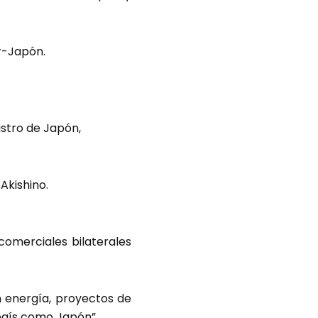
r-Japón.
stro de Japón,
Akishino.
comerciales bilaterales
n energía, proyectos de
país como Japón”.