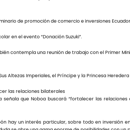
minario de promoción de comercio e inversiones Ecuado
olar en el evento “Donación Suzuki”.
ién contempla una reunión de trabajo con el Primer Mini
us Altezas Imperiales, el Príncipe y la Princesa Heredera 
cer las relaciones bilaterales
ia señala que Noboa buscará “fortalecer las relaciones 
.
ón hay un interés particular, sobre todo en inversión e
n duda se abre una gama enorme de posibilidades con un 