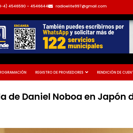
3-4) 4546590 – 4546644
radioelite997@gmail.com
ROGRAMACIÓN
REGISTRO DE PROVEEDORES
RENDICIÓN DE CUEN
da de Daniel Noboa en Japón de