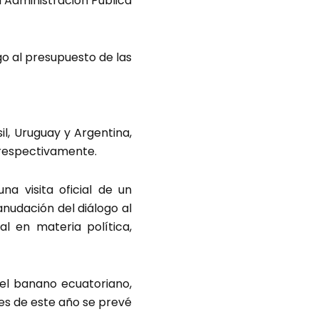
a Administración Pública
o al presupuesto de las
il, Uruguay y Argentina,
, respectivamente.
na visita oficial de un
anudación del diálogo al
al en materia política,
 el banano ecuatoriano,
es de este año se prevé