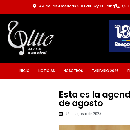
Ir
Av. de las Americas 510 Edif Sky Building
(59
al
contenido
INICIO
NOTICIAS
NOSOTROS
TARIFARIO 2026
P
Esta es la agen
de agosto
26 de agosto de 2025