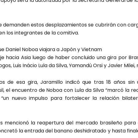
 apoyo será la autorizada por la Secretaría General de l
ue demanden estos desplazamientos se cubrirán con carg
en los integrantes de la comitiva.
ue Daniel Noboa viajara a Japón y Vietnam
e hacia Asia luego de haber concluido una gira por Bras
os, Luis Inácio Lula da Silva, Yamandú Orsi y Javier Milei
os de esa gira, Jaramillo indicó que tras 18 años sin u
l, el encuentro de Noboa con Lula da Silva “marcó la re
“un nuevo impulso para fortalecer la relación bilater
dos mencionó la reapertura del mercado brasileño para
ncretó la entrada del banano deshidratado y hasta final