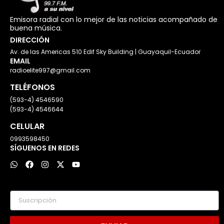
Emisora radial con lo mejor de las noticias acompañado de
buena música.
DIRECCIÓN
Av. de las Americas 510 Edif Sky Building | Guayaquil-Ecuador
EMAIL
radioelite997@gmail.com
TELÉFONOS
(593-4) 4546590
(593-4) 4546644
CELULAR
0993598450
SÍGUENOS EN REDES
W
F
I
X
Y
h
a
n
-
o
a
c
s
t
u
t
e
t
w
t
s
b
a
i
u
Suscripción
a
o
g
t
b
p
o
r
t
e
p
k
a
e
m
r