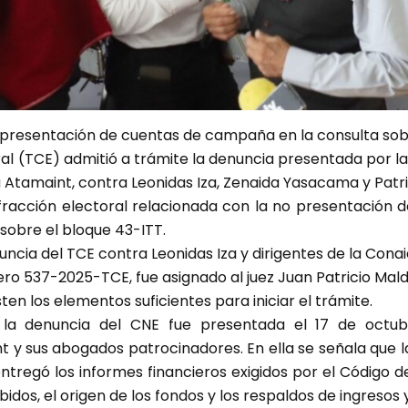
de presentación de cuentas de campaña en la consulta sob
ral (TCE) admitió a trámite la denuncia presentada por l
 Atamaint, contra Leonidas Iza, Zenaida Yasacama y Patric
nfracción electoral relacionada con la no presentació
 sobre el bloque 43-ITT.
ncia del TCE contra Leonidas Iza y dirigentes de la Cona
mero 537-2025-TCE, fue asignado al juez Juan Patricio Mal
en los elementos suficientes para iniciar el trámite.
, la denuncia del CNE fue presentada el 17 de octu
y sus abogados patrocinadores. En ella se señala que la
 entregó los informes financieros exigidos por el Código
idos, el origen de los fondos y los respaldos de ingresos 