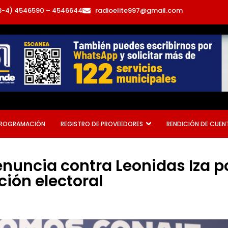
3-4) 4546590 – 4546644
radioelite997@gmail.com
ROGRAMACIÓN
REGISTRO DE PROVEEDORES
RENDICIÓN DE CUEN
enuncia contra Leonidas Iza p
ción electoral