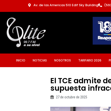
Ir
Av. de las Americas 510 Edif Sky Building
(59
al
contenido
INICIO
NOTICIAS
NOSOTROS
TARIFARIO 2026
P
El TCE admite d
supuesta infrac
27 de octubre de 2025