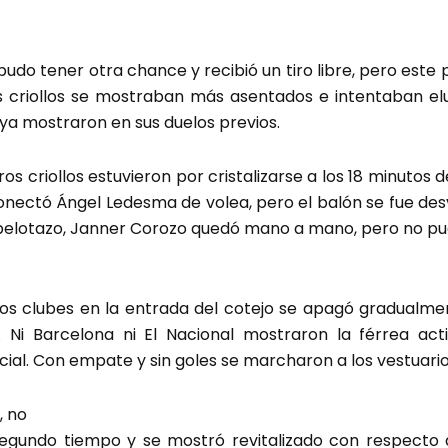
udo tener otra chance y recibió un tiro libre, pero este p
os criollos se mostraban más asentados e intentaban el
 ya mostraron en sus duelos previos.
ros criollos estuvieron por cristalizarse a los 18 minutos
nectó Ángel Ledesma de volea, pero el balón se fue desvi
n pelotazo, Janner Corozo quedó mano a mano, pero no p
s clubes en la entrada del cotejo se apagó gradualmen
i Barcelona ni El Nacional mostraron la férrea acti
icial. Con empate y sin goles se marcharon a los vestuario
, no
 segundo tiempo y se mostró revitalizado con respecto 