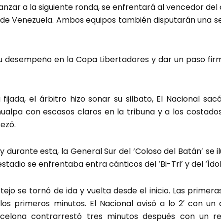
anzar a la siguiente ronda, se enfrentará al vencedor del
l de Venezuela. Ambos equipos también disputarán una se
u desempeño en la Copa Libertadores y dar un paso fir
fijada, el árbitro hizo sonar su silbato, El Nacional sa
alpa con escasos claros en la tribuna y a los costados
pezó.
 y durante esta, la General Sur del ‘Coloso del Batán’ se 
stadio se enfrentaba entra cánticos del ‘Bi-Tri’ y del ‘Ídol
cotejo se tornó de ida y vuelta desde el inicio. Las prime
los primeros minutos. El Nacional avisó a lo 2′ con u
celona contrarrestó tres minutos después con un r