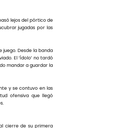
asó lejos del pórtico de
ucubrar jugadas por las
 de juego. Desde la banda
ado. El ‘Ídolo’ no tardó
udo mandar a guardar la
te y se contuvo en las
tud ofensiva que llegó
s.
al cierre de su primera