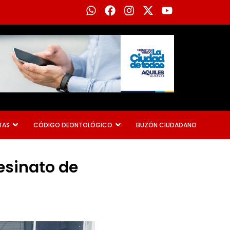
W
F
I
X
Y
h
a
n
-
o
a
c
s
t
u
t
e
t
w
t
s
b
a
i
u
a
o
g
t
b
p
o
r
t
e
p
k
a
e
m
r
TAS
CÓDIGO DEONTOLÓGICO
BUZÓN CIUDADANO
esinato de