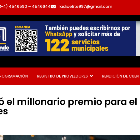
3-4) 4546590 – 4546644
radioelite997@gmail.com
ROGRAMACIÓN
REGISTRO DE PROVEEDORES
RENDICIÓN DE CUEN
 el millonario premio para 
es