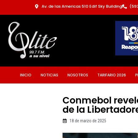
Ir
Av. de las Americas 510 Edif Sky Building
(59
al
contenido
INICIO
NOTICIAS
NOSOTROS
TARIFARIO 2026
P
Conmebol reveló
de la Libertador
18 de marzo de 2025