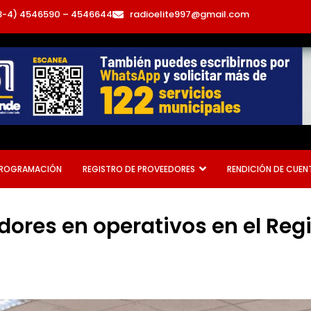
3-4) 4546590 – 4546644
radioelite997@gmail.com
ROGRAMACIÓN
REGISTRO DE PROVEEDORES
RENDICIÓN DE CUEN
ores en operativos en el Regis