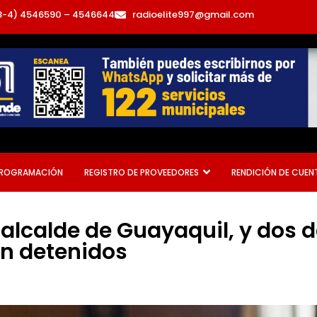
3-4) 4546590 – 4546644
radioelite997@gmail.com
ROGRAMACIÓN
REGISTRO DE PROVEEDORES
RENDICIÓN DE CUEN
 alcalde de Guayaquil, y dos 
n detenidos