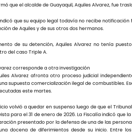
ó que el alcalde de Guayaquil, Aquiles Alvarez, fue trasl
ndicó que su equipo legal todavía no recibe notificación
ención de Aquiles y de sus otros dos hermanos.
ento de su detención, Aquiles Alvarez no tenía puesto s
ro del caso Triple A.
lvarez corresponde a otra investigación
iles Alvarez afronta otro proceso judicial independien
ga una supuesta comercialización ilegal de combustibles. 
jecutadas este martes.
juicio volvió a quedar en suspenso luego de que el Tribun
ista para el 31 de enero de 2026. La Fiscalía indicó que l
aración presentado por la defensa de una de las personas
a docena de diferimientos desde su inicio. Entre los