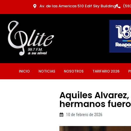
Ir
Av. de las Americas 510 Edif Sky Building
(59
al
contenido
INICIO
NOTICIAS
NOSOTROS
TARIFARIO 2026
P
Aquiles Alvarez,
hermanos fuero
10 de febrero de 2026