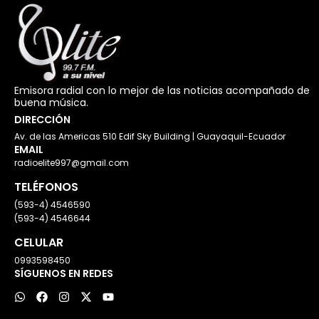
Emisora radial con lo mejor de las noticias acompañado de
buena música.
DIRECCIÓN
Av. de las Americas 510 Edif Sky Building | Guayaquil-Ecuador
EMAIL
radioelite997@gmail.com
TELÉFONOS
(593-4) 4546590
(593-4) 4546644
CELULAR
0993598450
SÍGUENOS EN REDES
W
F
I
X
Y
h
a
n
-
o
a
c
s
t
u